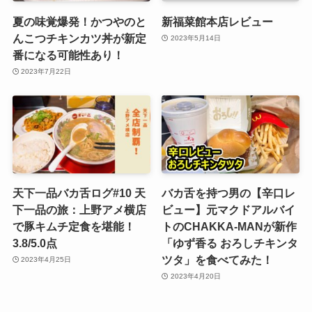
夏の味覚爆発！かつやのと
新福菜館本店レビュー
んこつチキンカツ丼が新定
2023年5月14日
番になる可能性あり！
2023年7月22日
天下一品バカ舌ログ#10 天
バカ舌を持つ男の【辛口レ
下一品の旅：上野アメ横店
ビュー】元マクドアルバイ
で豚キムチ定食を堪能！
トのCHAKKA-MANが新作
3.8/5.0点
「ゆず香る おろしチキンタ
ツタ」を食べてみた！
2023年4月25日
2023年4月20日