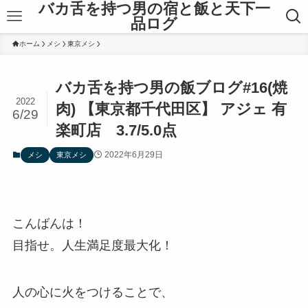
バカ舌を持つ男の宿と飯と天下一
品ログ
ホーム
メシ
東京メシ
バカ舌を持つ男の飯ブログ#16(焼
2022
肉) 【東京都千代田区】 アジェ 有
6/29
楽町店 3.7/5.0点
2022年6月29日
メシ
東京メシ
こんばんは！
目指せ。人生満足度最大化！
人の心に火をつけることで、