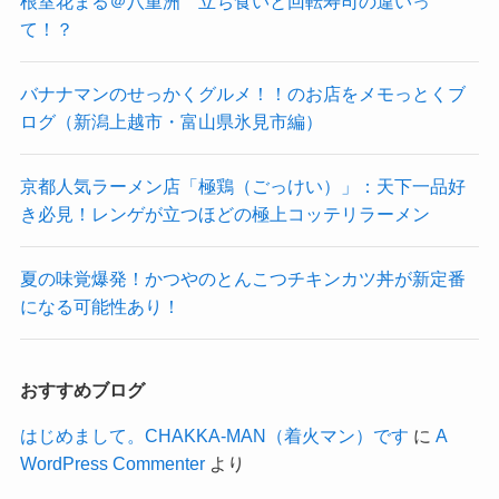
根室花まる＠八重洲 立ち食いと回転寿司の違いっ
て！？
バナナマンのせっかくグルメ！！のお店をメモっとくブ
ログ（新潟上越市・富山県氷見市編）
京都人気ラーメン店「極鶏（ごっけい）」：天下一品好
き必見！レンゲが立つほどの極上コッテリラーメン
夏の味覚爆発！かつやのとんこつチキンカツ丼が新定番
になる可能性あり！
おすすめブログ
はじめまして。CHAKKA-MAN（着火マン）です
に
A
WordPress Commenter
より