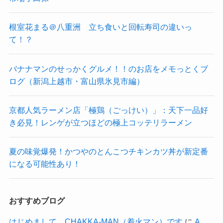
根室花まる＠八重洲 立ち食いと回転寿司の違いっ
て！？
バナナマンのせっかくグルメ！！のお店をメモっとくブ
ログ（新潟上越市・富山県氷見市編）
京都人気ラーメン店「極鶏（ごっけい）」：天下一品好
き必見！レンゲが立つほどの極上コッテリラーメン
夏の味覚爆発！かつやのとんこつチキンカツ丼が新定番
になる可能性あり！
おすすめブログ
はじめまして。CHAKKA-MAN（着火マン）です
に
A