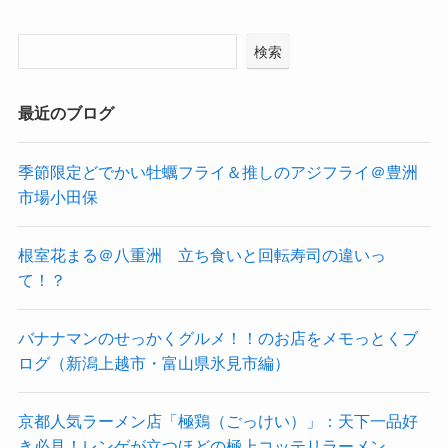
検索
最近のブログ
季節限定どでかい牡蠣フライ＆推しのアジフライ＠豊洲
市場小田保
根室花まる＠八重洲 立ち食いと回転寿司の違いっ
て！？
バナナマンのせっかくグルメ！！のお店をメモっとくブ
ログ（新潟上越市・富山県氷見市編）
京都人気ラーメン店「極鶏（ごっけい）」：天下一品好
き必見！レンゲが立つほどの極上コッテリラーメン