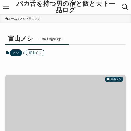
バカ舌を持つ男の宿と飯と天下一
品ログ
ホーム
メシ
富山メシ
富山メシ
– category –
メシ
富山メシ
富山メシ