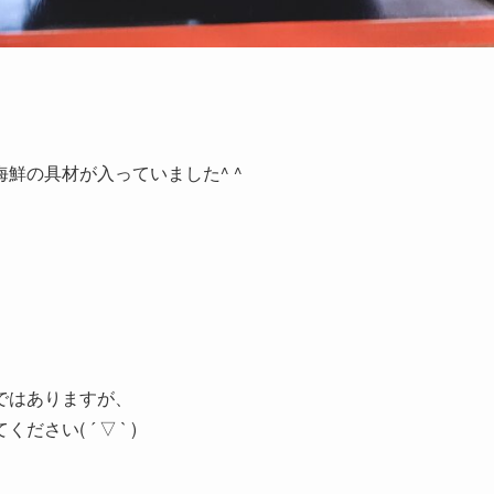
鮮の具材が入っていました^ ^
ではありますが、
い( ´ ▽ ` )