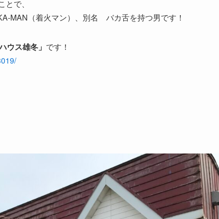
ことで、
KA-MAN（着火マン）、別名 バカ舌を持つ男です！
ハウス雄冬」
です！
3019/