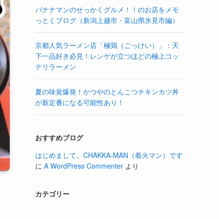
バナナマンのせっかくグルメ！！のお店をメモ
っとくブログ（新潟上越市・富山県氷見市編）
京都人気ラーメン店「極鶏（ごっけい）」：天
下一品好き必見！レンゲが立つほどの極上コッ
テリラーメン
夏の味覚爆発！かつやのとんこつチキンカツ丼
が新定番になる可能性あり！
おすすめブログ
はじめまして。CHAKKA-MAN（着火マン）です
に
A WordPress Commenter
より
カテゴリー