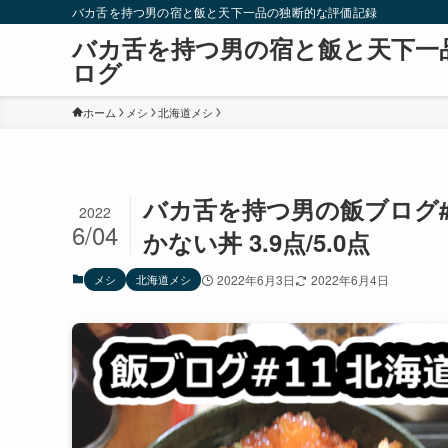
バカ舌を持つ男の宿と飯と天下一品の独断的な評価記録
バカ舌を持つ男の宿と飯と天下一
ログ
ホーム
メシ
北海道メシ
バカ舌を持つ男の飯ブログ#
2022
6/04
かない丼 3.9点/5.0点
メシ
北海道メシ
2022年6月3日
2022年6月4日