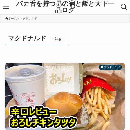
バカ舌を持つ男の宿と飯と天下一
品ログ
ホーム
マクドナルド
マクドナルド
– tag –
マクドナルド